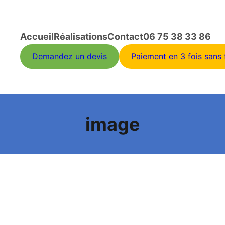
Accueil
Réalisations
Contact
06 75 38 33 86
Demandez un devis
Paiement en 3 fois sans f
image