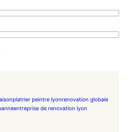
.
aison
platrier peintre lyon
renovation globale
rbanne
entreprise de renovation lyon